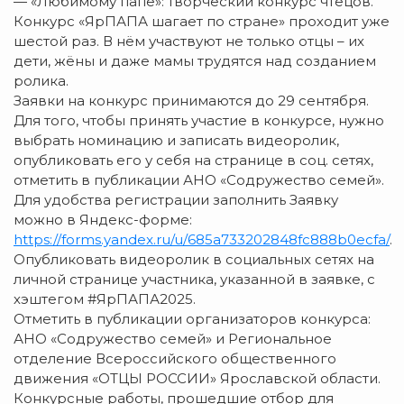
— «Любимому папе»: творческий конкурс чтецов.
Конкурс «ЯрПАПА шагает по стране» проходит уже
шестой раз. В нём участвуют не только отцы – их
дети, жёны и даже мамы трудятся над созданием
ролика.
Заявки на конкурс принимаются до 29 сентября.
Для того, чтобы принять участие в конкурсе, нужно
выбрать номинацию и записать видеоролик,
опубликовать его у себя на странице в соц. сетях,
отметить в публикации АНО «Содружество семей».
Для удобства регистрации заполнить Заявку
можно в Яндекс-форме:
https://forms.yandex.ru/u/685a733202848fc888b0ecfa/
.
Опубликовать видеоролик в социальных сетях на
личной странице участника, указанной в заявке, с
хэштегом #ЯрПАПА2025.
Отметить в публикации организаторов конкурса:
АНО «Содружество семей» и Региональное
отделение Всероссийского общественного
движения «ОТЦЫ РОССИИ» Ярославской области.
Конкурсные работы, прошедшие отбор для