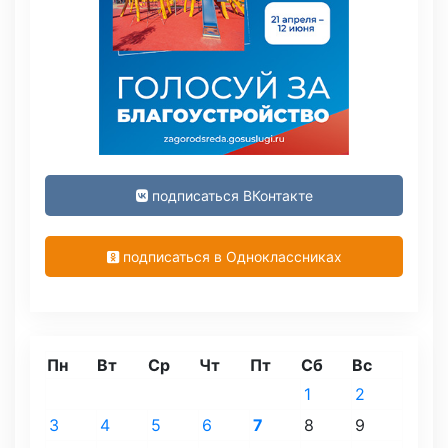
подписаться ВКонтакте
подписаться в Одноклассниках
Пн
Вт
Ср
Чт
Пт
Сб
Вс
1
2
3
4
5
6
7
8
9