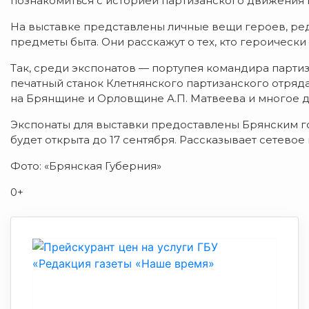
познакомиться с историей партизанского движения 
На выставке представлены личные вещи героев, ре
предметы быта. Они расскажут о тех, кто героически 
Так, среди экспонатов — портупея командира парти
печатный станок Клетнянского партизанского отряд
на Брянщине и Орловщине А.П. Матвеева и многое д
Экспонаты для выставки предоставлены Брянским г
будет открыта до 17 сентября. Рассказывает сетево
Фото: «Брянская Губерния»
0+