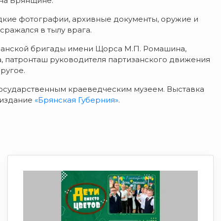
на Брянщине.
дкие фотографии, архивные документы, оружие и
сражался в тылу врага.
занской бригады имени Щорса М.П. Ромашина,
а, патронташ руководителя партизанского движения
ругое.
осударственным краеведческим музеем. Выставка
е издание
«Брянская Губерния»
.