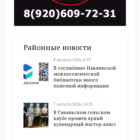
Районные новости
8 августа 2026, 8:59
В госпаблике Навлинской
межпоселенческой
библиотеки много
полезной информации
7 августа 2026, 14:25
В Гаваньском сельском
клубе прошёл яркий
кулинарный мастер‑класс