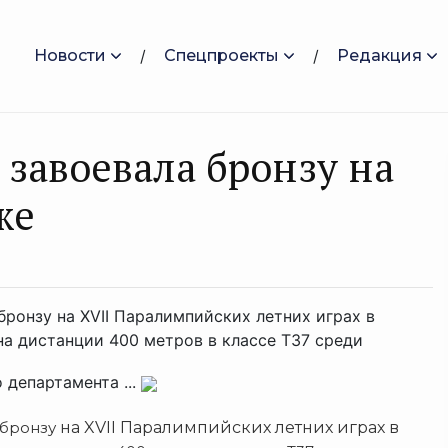
Новости
Спецпроекты
Редакция
 завоевала бронзу на
же
бронзу на XVII Паралимпийских летних играх в
на дистанции 400 метров в классе Т37 среди
 департамента ...
 бронзу
на XVII Паралимпийских летних играх в