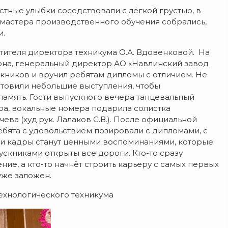
тные улыбки соседствовали с лёгкой грустью, в
 мастера производственного обучения собрались,
и.
тителя директора техникума О.А. Вдовенковой. На
она, генеральный директор АО «Навлинский завод
скников и вручил ребятам дипломы с отличием. Не
отовили небольшие выступления, чтобы
память. Гости выпускного вечера танцевальный
ра, вокальные номера подарила солистка
ва (худ.рук. Лалаков С.В.). После официальной
бята с удовольствием позировали с дипломами, с
и кадры станут ценными воспоминаниями, которые
ускниками открыты все дороги. Кто-то сразу
ние, а кто-то начнёт строить карьеру с самых первых
уже заложен.
ехнологического техникума