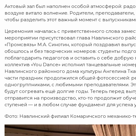
Актовый зал был наполнен особой атмосферой: радос
воздухе витало волнение. Родители, преподаватели,
чтобы разделить этот важный момент с выпускникам
Церемония началась с приветственного слова замес
мероприятии присутствовал глава Навлинского рай
«Промсвязь» М.А. Синотин, который поздравил выпу
обошлось и без творческих номеров: студенты подг
поблагодарить педагогов и оставить о себе добрую 
коллектив «You Dance» исполнил танцевальные номе
Навлинского районного дома культуры Ангелина Ткаче
части праздник продолжился общей фотосессией: ре
одногруппниками, с любимыми преподавателями. Эт
будут согревать ещё долгие годы. Теперь перед вып
отправится на производство, кто-то продолжит обуче
ступеней — и в любом случае фундамент для успеха 
Фото: Навлинский филиал Комаричского механико-т