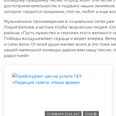
большому празднику песню «Город мой». Эта песня о
достопримечательностях и подвиге наших земляков в
которое гордится предками, чтит их, любит и еще во
Музыкальное произведение в социальных сетях уже 
Лидия Белова, участник Клуба творческих людей «Оз
района: «Пусть мужество и героизм этого великого п
Победы воодушевляет сердца и ведёт вперёд. Ветер
и силы воли. От всей души желаю всем, в это тоже не
нашей маленькой команды дарим вам нашу песню, пу
радостней!»
15 ЯНВАРЯ 2026, 9:51
3726