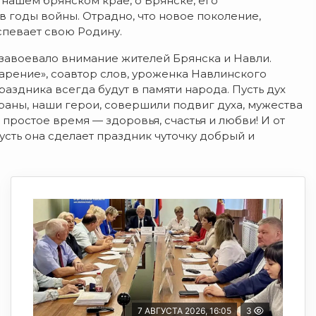
 нашем брянском крае, о Брянске, его
 годы войны. Отрадно, что новое поколение,
спевает свою Родину.
завоевало внимание жителей Брянска и Навли.
арение», соавтор слов, уроженка Навлинского
раздника всегда будут в памяти народа. Пусть дух
аны, наши герои, совершили подвиг духа, мужества
 простое время — здоровья, счастья и любви! И от
сть она сделает праздник чуточку добрый и
7 АВГУСТА 2026, 16:05
3