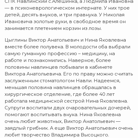
СПК Навлинский с.Алешинка, а Людмила Ивановна
— в психоневрологическом интернате. У них трое
детей, десять внуков, и три правнука. У Николая
Ивановича золотые руки, в свободное время он
занимается плетением корзин из лозы.
Цыглины Виктор Анатольевич и Нина Яковлевна
вместе более полувека. В молодости оба выбрали
самую гуманную профессию – медицину, на
работе и познакомились. Наверное, более
половины навлинцев побывали в кабинете
Виктора Анатольевича. Его по праву можно считать
заслуженным стоматологом Навли. Надеемся,
меньшая половина навлинцев обращалась в
хирургическое отделение, где более 40 лет
работала медицинской сестрой Нина Яковлевна.
Супруги воспитали двух очаровательных дочерей,
помогают воспитывать внука. Нина Яковлевна
очень любит животных, Виктор Анатольевич —
заядлый грибник. А еще Виктор Анатольевич очень
любит творчество Владимира Высоцкого.