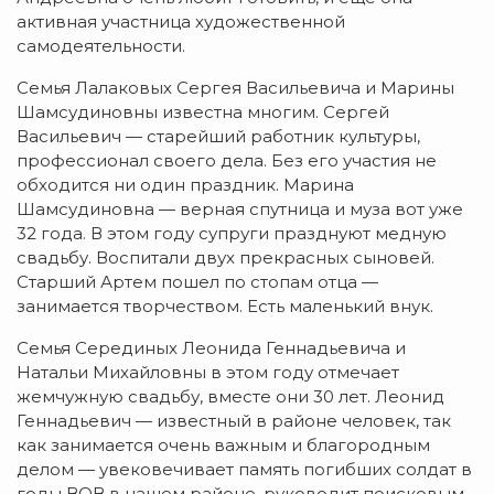
активная участница художественной
самодеятельности.
Семья Лалаковых Сергея Васильевича и Марины
Шамсудиновны известна многим. Сергей
Васильевич — старейший работник культуры,
профессионал своего дела. Без его участия не
обходится ни один праздник. Марина
Шамсудиновна — верная спутница и муза вот уже
32 года. В этом году супруги празднуют медную
свадьбу. Воспитали двух прекрасных сыновей.
Старший Артем пошел по стопам отца —
занимается творчеством. Есть маленький внук.
Семья Серединых Леонида Геннадьевича и
Натальи Михайловны в этом году отмечает
жемчужную свадьбу, вместе они 30 лет. Леонид
Геннадьевич — известный в районе человек, так
как занимается очень важным и благородным
делом — увековечивает память погибших солдат в
годы ВОВ в нашем районе, руководит поисковым