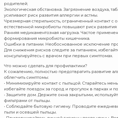
родителей;
Экологическая обстановка. Загрязнение воздуха, таб
усиливают риск развития аллергии и астмы.
Чрезмерная стерильность, ограниченный контакт с
естественной микробиоты повышают риск развития 
Ранняя медикаментозная нагрузка. Частое применен
формирования микробиоты кишечника.
Ошибки в питании. Необоснованное исключение про
Для снижения рисков следите за питанием, избегайт
консультируйтесь с врачом при первых симптомах.
Что можно сделать для профилактики?
К сожалению, полностью предотвратить развитие ал
облегчить симптомы:
• Минимизируйте контакт с пыльцой. Старайтесь мень
избегайте поездок за город и прогулок в парках и по
• Защитите дом. Держите окна закрытыми, используйт
фильтрами от пыльцы.
• Соблюдайте бытовую гигиену. Проводите ежеднев
пыли и осевшей пыльцы.
• Придерживайтесь личной гигиены после улицы. Ве