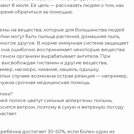
ют 8 июля. Её цель — рассказать людям о том, как
время обратиться за помощью.
емы на вещества, которые для большинства людей
Ими могут быть пыльца растений, домашняя пыль,
 многое другое. В норме иммунная система защищает
ов она ошибочно воспринимает некоторые вещества
ергеном организм вырабатывает антитела. При
н, высвобождая гистамин и другие вещества,
ер, насморк, чихание, кашель, одышку,
яжёлых случаях возможна острая реакция — например,
х нужна срочная медицинская помощь.
тики?
ней полосе цветут сильные аллергены: полынь,
осится ветром, поэтому в сухую и ветреную погоду
астает.
 ребёнка достигает 30–50%, если болен один из