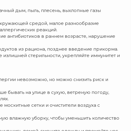
ачный дым, пыль, плесень, выхлопные газы
 окружающей средой, малое разнообразие
аллергических реакций.
ие антибиотиков в раннем возрасте, нарушение
дуктов из рациона, позднее введение прикорма.
е излишней стерильности, укрепляйте иммунитет и
лергии невозможно, но можно снизить риск и
ше бывать на улице в сухую, ветреную погоду,
лях.
е москитные сетки и очистители воздуха с
ную влажную уборку, чтобы уменьшить количество
рнувшись домой, смените одежду и промойте нос.