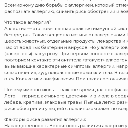
Всемирному дню борьбы с аллергией, который отмеча
распознать аллергию, снизить риск обострений и во
Что такое аллергия?
Аллергия — это повышенная реакция иммунной сист
безвредны. Такие вещества называют аллергенами. 
шерсть животных, отдельные продукты, лекарства и
нас от вредных бактерий и вирусов. Но у аллергик
(аллергены) как угрозу. При первом контакте с алл
повторном контакте эти антитела «атакуют» аллерге
вызывающие характерные симптомы аллергии, наприм
слезотечение, зуд, покраснение кожи или глаз. В т
отёк Квинке или анафилаксия. При таких состояния
Почему именно июль — важное время для профилак
Лето — период активного цветения, и в июле в сред
лебеда, крапива, злаковые травы. Пыльца легко разн
риск обострения у людей с поллинозом заметно возр
Факторы риска развития аллергии:
Наследственность. Вероятность развития аллергии у