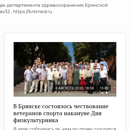
ицах департамента здравоохранения Брянской
av32 , https://brkmed.ru
6 АВГУСТА 2026, 18:58
15
В Брянске состоялось чествование
ветеранов спорта накануне Дня
физкультурника
В зале собрались те, кем по праву гордится