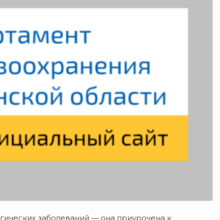
ргических заболеваний — она приурочена к