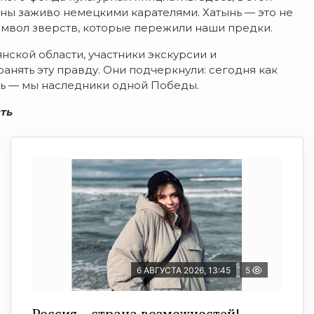
ены заживо немецкими карателями. Хатынь — это не
имвол зверств, которые пережили наши предки.
ой области, участники экскурсии и
анять эту правду. Они подчеркнули: сегодня как
ть — мы наследники одной Победы.
ть
6 АВГУСТА 2026, 13:45
5
Россия – страна возможностей!