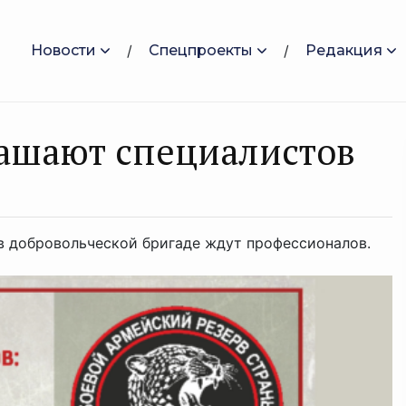
Новости
Спецпроекты
Редакция
лaшaют cпециaлистoв
 в добровольческой бригаде ждут профессионалов.