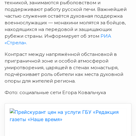
техникой,
занимаются
рыболовством
и
поддерживают
работу
русской
печи.
Важнейшей
частью
служения
остаётся
духовная
поддержка
военнослужащих
— монахини
молятся
за
бойцов,
находящихся
на
передовой
и
защищающих
рубежи
страны. Информирует об этом
РИА
«Стрела».
Контраст
между
напряжённой
обстановкой
в
приграничной
зоне
и
особой
атмосферой
умиротворения,
царящей
в
стенах
монастыря,
подчёркивает
роль
обители
как
места
духовной
опоры
для
жителей
региона.
Фото: социальные сети Егора Ковальчука