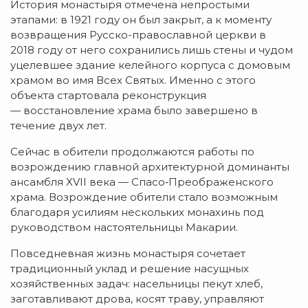
История
монастыря
отмечена
непростыми
этапами:
в
1921
году
он
был
закрыт,
а
к
моменту
возвращения
Русско-православной
церкви
в
2018
году
от
него
сохранились
лишь
стены
и
чудом
уцелевшее
здание
келейного
корпуса
с
домовым
храмом
во
имя
Всех
Святых.
Именно
с
этого
объекта
стартовала
реконструкция
— восстановление
храма
было
завершено
в
течение
двух
лет.
Сейчас
в
обители
продолжаются
работы
по
возрождению
главной
архитектурной
доминанты
ансамбля
XVII
века
— Спасо‑Преображенского
храма.
Возрождение
обители
стало
возможным
благодаря
усилиям
нескольких
монахинь
под
руководством
настоятельницы
Макарии.
Повседневная
жизнь
монастыря
сочетает
традиционный
уклад
и
решение
насущных
хозяйственных
задач:
насельницы
пекут
хлеб,
заготавливают
дрова,
косят
траву,
управляют