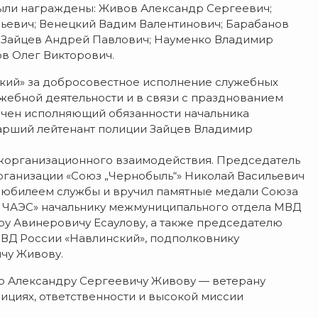
ыли
награждены:
Живов
Александр
Сергеевич;
ьевич;
Венецкий
Вадим
Валентинович; Барабанов
;
Зайцев
Андрей
Павлович;
Науменко
Владимир
в Олег Викторович
.
кий»
за
добросовестное
исполнение
служебных
ужебной
деятельности
и
в
связи
с
празднованием
чен
исполняющий
обязанности
начальника
арший
лейтенант
полиции
Зайцев
Владимир
организационного
взаимодействия.
Председатель
ганизации
«Союз
„Чернобыль“»
Николай
Васильевич
юбилеем
службы
и
вручил
памятные
медали
Союза
ЧАЭС»
начальнику
межмуниципального
отдела
МВД
ру
Авинеровичу
Есаулову,
а
также
председателю
ВД
России
«Навлинский»,
подполковнику
чу
Живову.
о
Александру
Сергеевичу
Живову
— ветерану
ициях,
ответственности
и
высокой
миссии