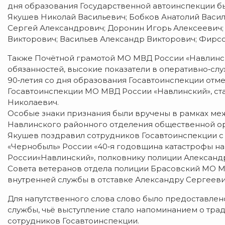
дня
образования
Государственной
автоинспекции
б
Якушев
Николай
Васильевич;
Бобков
Анатолий
Васил
Сергей Александрович;
Доронин
Игорь
Алексеевич
Викторович;
Васильев
Александр
Викторович; Фирсо
Также
Почётной
грамотой
МО
МВД
России
«Навлинс
обязанностей,
высокие
показатели
в
оперативно‑сл
90‑летия
со
дня
образования
Госавтоинспекции
отме
Госавтоинспекции
МО
МВД
России
«Навлинский»,
ст
Николаевич.
Особые
знаки
признания
были
вручены
в
рамках
меж
Навлинского
районного
отделения
общественной
ор
Якушев
поздравил
сотрудников
Госавтоинспекции
с
«Чернобыль»
России
«40‑я
годовщина
катастрофы
на
России
«Навлинский»,
полковнику
полиции
Александ
Совета
ветеранов
отдела
полиции
Брасовский
МО
М
внутренней
службы
в
отставке
Александру
Сергееви
Для
напутственного
слова
слово
было
предоставлен
службы,
чьё
выступление
стало
напоминанием
о
трад
сотрудников
Госавтоинспекции.