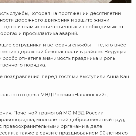
сть
службы,
которая
на
протяжении
десятилетий
ности
дорожного
движения
и
защите
жизни
— одна
из
самых
ответственных
и
необходимых:
от
орогах
и
профилактика
аварий.
ющие
сотрудники
и
ветераны
службы
— те,
кто
внёс
пление
дорожной
безопасности
в
районе.
Ведущая
и
особо
отметила
значимость
праздника
и
роль
твенного
порядка.
е
поздравления:
перед
гостями
выступили
Анна
Кан
ального
отдела
МВД
России
«Навлинский»,
ения. Почётной
грамотой
МО
МВД
России
равопорядка,
многолетний
добросовестный
труд,
с
правоохранительными
органами
в
деле
ссии,
а
также
в
связи
с
празднованием
90‑летия
со