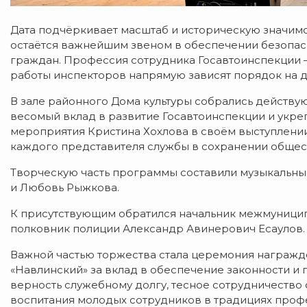
Дата
подчёркивает
масштаб
и
историческую
значимо
остаётся
важнейшим
звеном
в
обеспечении
безопас
граждан.
Профессия
сотрудника
Госавтоинспекции
работы
инспекторов
напрямую
зависят
порядок
на
д
В
зале
районного Дома культуры
собрались
действу
весомый
вклад
в
развитие
Госавтоинспекции
и
укре
мероприятия
Кристина
Хохлова
в
своём
выступлени
каждого
представителя
службы
в
сохранении
общес
Творческую
часть
программы
составили
музыкальны
и
Любовь
Рыжкова.
К
присутствующим
обратился
начальник
межмуницип
полковник
полиции
Александр
Авинерович
Есаулов.
Важной частью торжества стала церемония награжд
«Навлинский»
за
вклад
в
обеспечение
законности
и
п
верность
служебному
долгу,
тесное
сотрудничество
воспитания
молодых
сотрудников
в
традициях
профе