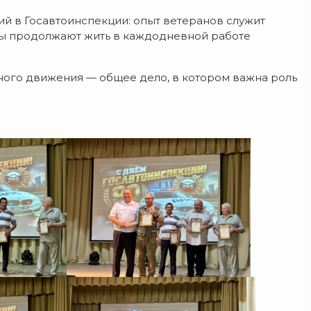
ий
в
Госавтоинспекции:
опыт
ветеранов
служит
ы
продолжают
жить
в
каждодневной
работе
ного
движения
— общее
дело,
в
котором
важна
роль