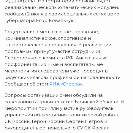
МДЦ
«Артек».
На
территории
региона
будет
реализовано
несколько
тематических
модулей,
сообщил
2
июля
в
своих
социальных
сетях
врио
Губернатора
Егор
Ковальчук.
Содержание
смен
включает
правовое,
криминалистическое,
спортивное
и
патриотическое
направления.
В
реализации
программы
примут
участие
сотрудники
Следственного
комитета
РФ.
Аналогичные
профориентационные
и
воспитательные
мероприятия
следователи
уже
проводят
в
кадетских
классах
профильной
направленности.
Сообщает об этом
РИА «Стрела».
Вопросы
организации
смен
обсудили
на
совещании
в
Правительстве
Брянской
области.
В
мероприятии
приняли
участие
руководитель
управления
общественно‑политической
работы
СК
России,
Герой
России
Сергей
Петров
и
руководитель
регионального
СУ
СК
России