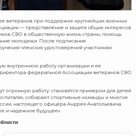
 ветеранов при поддержке крупнейших военных
оциации — представление и защита общих интересов
ников СВО в общественную жизнь страны, помощь
ание молодежи. После подписания
ручения членских удостоверений участникам
шую внутреннюю работу организации и ее
 директора федеральной Ассоциации ветеранов СВО
ут огромную работу: становятся примером для детей
оспиталях, собирают спортивные команды и многое
оссии, настоящего офицера Андрея Анатольевича
е и надежное будущее».
области