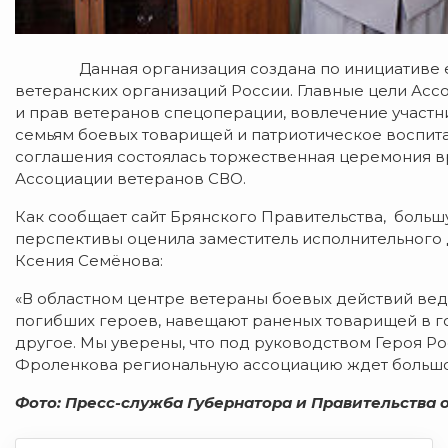
Данная организация создана по инициативе ее
ветеранских организаций России. Главные цели Асс
и прав ветеранов спецоперации, вовлечение участ
семьям боевых товарищей и патриотическое воспит
соглашения состоялась торжественная церемония в
Ассоциации ветеранов СВО.
Как сообщает сайт Брянского Правительства, боль
перспективы оценила заместитель исполнительного
Ксения Семёнова:
«В областном центре ветераны боевых действий вед
погибших героев, навещают раненых товарищей в г
другое. Мы уверены, что под руководством Героя Р
Фроленкова региональную ассоциацию ждет большо
Фото: Пресс-служба Губернатора и Правительства 