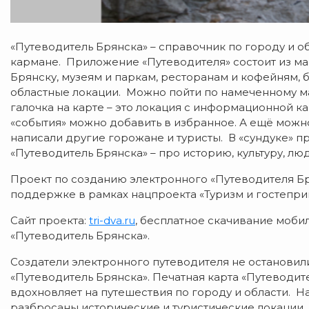
«Путеводитель Брянска» – справочник по городу и об
кармане. Приложение «Путеводителя» состоит из м
Брянску, музеям и паркам, ресторанам и кофейням, 
областные локации. Можно пойти по намеченному ма
галочка на карте – это локация с информационной к
«события» можно добавить в избранное. А ещё можно
написали другие горожане и туристы. В «сундуке» 
«Путеводитель Брянска» – про историю, культуру, лю
Проект по созданию электронного «Путеводителя Б
поддержке в рамках нацпроекта «Туризм и гостепри
Сайт проекта:
tri-dva.ru
, бесплатное скачивание мобил
«Путеводитель Брянска».
Создатели электронного путеводителя не остановили
«Путеводитель Брянска». Печатная карта «Путеводит
вдохновляет на путешествия по городу и области. Н
разбросаны исторические и туристические локации, 