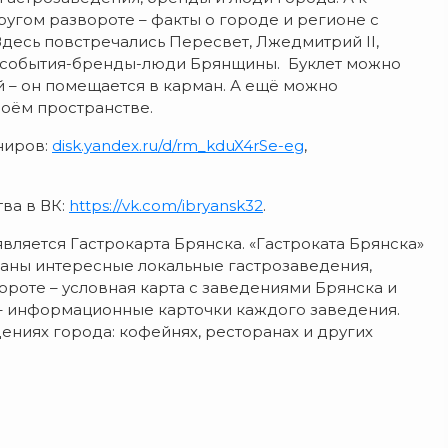
угом развороте – факты о городе и регионе с
десь повстречались Пересвет, Лжедмитрий II,
е события-бренды-люди Брянщины. Буклет можно
ой – он помещается в карман. А ещё можно
своём пространстве.
ниров:
disk.yandex.ru/d/rm_kduX4rSe-eg
,
ва в ВК:
https://vk.com/ibryansk32
.
ляется Гастрокарта Брянска. «Гастроката Брянска»
браны интересные локальные гастрозаведения,
роте – условная карта с заведениями Брянска и
– информационные карточки каждого заведения.
дениях города: кофейнях, ресторанах и других