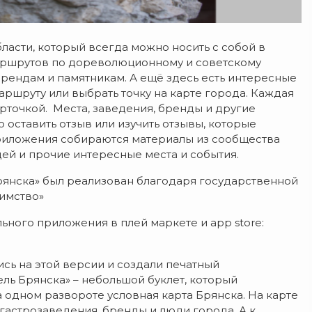
ласти, который всегда можно носить с собой в
аршрутов по дореволюционному и советскому
брендам и памятникам. А ещё здесь есть интересные
ршруту или выбрать точку на карте города. Каждая
арточкой. Места, заведения, бренды и другие
 оставить отзыв или изучить отзывы, которые
приложения собираются материалы из сообщества
дей и прочие интересные места и события.
рянска» был реализован благодаря государственной
имство»
ьного приложения в плей маркете и app store:
сь на этой версии и создали печатный
ель Брянска» – небольшой буклет, который
а одном развороте условная карта Брянска. На карте
гастрозаведения, бренды и люди города. А к