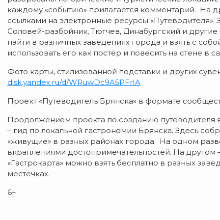
каждому «событию» прилагается комментарий. На др
ссылками на электронные ресурсы «Путеводителя». З
Соловей-разбойник, Тютчев, Динабургский и други
найти в различных заведениях города и взять с соб
использовать его как постер и повесить на стене в 
Фото карты, стилизованной подставки и других суве
disk.yandex.ru/d/WRuwDc9A5PFrIA
Проект «Путеводитель Брянска» в формате сообщест
Продолжением проекта по созданию путеводителя яв
– гид по локальной гастрономии Брянска. Здесь со
«живущие» в разных районах города. На одном разво
вкраплениями достопримечательностей. На другом 
«Гастрокарта» можно взять бесплатно в разных заве
местечках.
6+