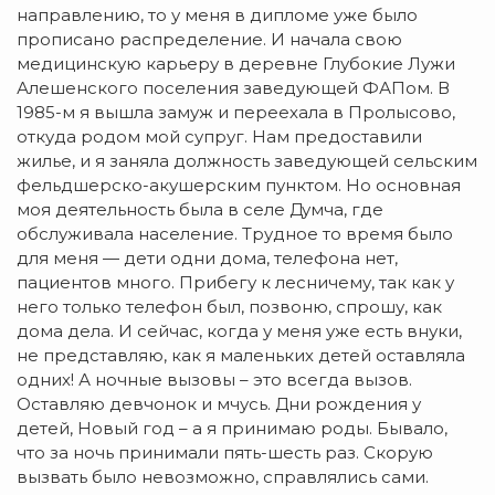
направлению, то у меня в дипломе уже было
прописано распределение. И начала свою
медицинскую карьеру в деревне Глубокие Лужи
Алешенского поселения заведующей ФАПом. В
1985-м я вышла замуж и переехала в Пролысово,
откуда родом мой супруг. Нам предоставили
жилье, и я заняла должность заведующей сельским
фельдшерско-акушерским пунктом. Но основная
моя деятельность была в селе Думча, где
обслуживала население. Трудное то время было
для меня — дети одни дома, телефона нет,
пациентов много. Прибегу к лесничему, так как у
него только телефон был, позвоню, спрошу, как
дома дела. И сейчас, когда у меня уже есть внуки,
не представляю, как я маленьких детей оставляла
одних! А ночные вызовы – это всегда вызов.
Оставляю девчонок и мчусь. Дни рождения у
детей, Новый год – а я принимаю роды. Бывало,
что за ночь принимали пять-шесть раз. Скорую
вызвать было невозможно, справлялись сами.