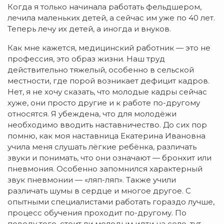
Когда я только начинала работать фельдшером,
лечила маленьких детей, а сейчас им уже по 40 лет.
Теперь лечу их детей, а иногда и внуков.
Как мне кажется, медицинский работник — это не
профессия, это образ жизни. Наш труд
действительно тяжелый, особенно в сельской
местности, где порой возникает дефицит кадров.
Нет, я не хочу сказать, что молодые кадры сейчас
хуже, они просто другие и к работе по-другому
относятся. Я убеждена, что для молодёжи
необходимо вводить наставничество. До сих пор
помню, как моя наставница Екатерина Ивановна
учила меня слушать лёгкие ребёнка, различать
звуки и понимать, что они означают — бронхит или
пневмония. Особенно запомнился характерный
звук пневмонии — «ляп-ляп». Также учили
различать шумы в сердце и многое другое. С
опытными специалистами работать гораздо лучше,
процесс обучения проходит по-другому. По
поводу того, стоит ли молодым идти на село, тут