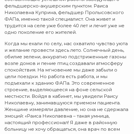
фельдшерско-акушерским пунктом. Раиса
Николаевна Куприна, фельдшер Пролысовского
ФАПа, именно такой специалист. Она живет и
трудится на селе уже более 40 лет и лечит уже не
одно поколение его жителей.
Когда мы ехали по селу, нас охватило чувство уюта
и желание провести здесь лето. Солнечный день,
обилие зелени, аккуратно подстриженные газоны
возле домов и пение птиц создавали атмосферу
спокойствия. На мгновение мы даже забыли о
цели поездки. Но работа есть работа, и мы
подъехали к зданию ФАПа. Это современное
строение, выделяющееся на фоне сельской
местности. Войдя в кабинет, мы увидели Раису
Николаевну, занимавшуюся приемом пациента.
Женщине измеряли давление, но она не сдержала
эмоций: «Раиса Николаевна – такая умница,
настоящий профессионал! Я даже в районную
больницу не хочу обращаться, она врач по всем