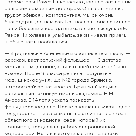
параметрам. Раиса Николаевна давно стала нашим
сельским семейным доктором. Она отзывчивая,
трудолюбивая и компетентная. Мы ей очень
благодарны, ее нам сам Бог послал – она лечит все
наши болезни и всегда внимательно выслушает!».
Раиса Николаевна, улыбаясь, заканчивала прием,
чтобы с нами пообщаться.
— Я родилась в Алешенке и окончила там школу, —
рассказывает сельский фельдшер. — С детства
мечтала о медицине, хотя в нашей семье не было
врачей. После 8 класса решила поступать в
медицинское училище №2 города Брянска,
которое сейчас называется Брянский медико-
социальный техникум имени академика Н.М.
Амосова. В 14 лет я уехала познавать
фельдшерское дело. После окончания учебы, сдав
государственные экзамены на отлично, главврач
областного онкодиспансера, который их
принимал, предложил работу операционной
медсестрой. Но так как я училась по целевому