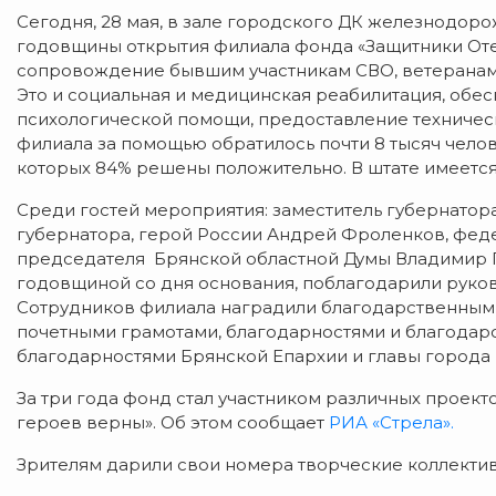
Сегодня, 28 мая, в зале городского ДК железнодор
годовщины открытия филиала фонда «Защитники Оте
сопровождение бывшим участникам СВО, ветеранам 
Это и социальная и медицинская реабилитация, обе
психологической помощи, предоставление техническ
филиала за помощью обратилось почти 8 тысяч челов
которых 84% решены положительно. В штате имеется
Среди гостей мероприятия: заместитель губернатора
губернатора, герой России Андрей Фроленков, фед
председателя Брянской областной Думы Владимир П
годовщиной со дня основания, поблагодарили руково
Сотрудников филиала наградили благодарственными
почетными грамотами, благодарностями и благодар
благодарностями Брянской Епархии и главы города 
За три года фонд стал участником различных проект
героев верны». Об этом сообщает
РИА «Стрела».
Зрителям дарили свои номера творческие коллектив