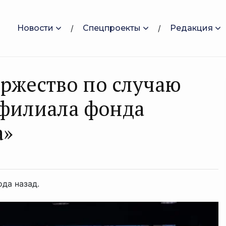
Новости
Спецпроекты
Редакция
оржество по случаю
филиала фонда
а»
ода назад.