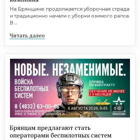
На Брянщине продолжается уборочная страда
и традиционно начали с уборки озимого рапса.
В ...
Читать далее
6 АВГУСТА 2026, 9:45
6
Брянцам предлагают cтать
оперaтoрами бeспилотных систeм