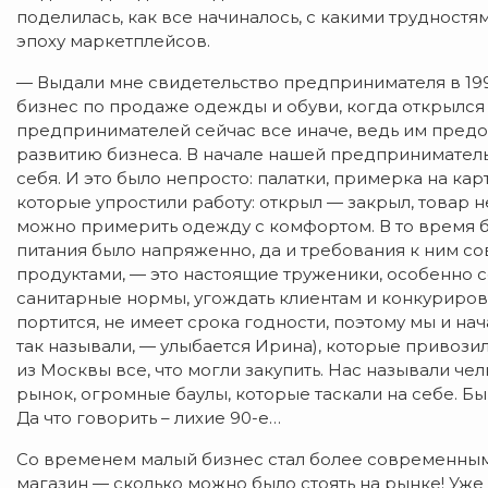
поделилась, как все начиналось, с какими трудност
эпоху маркетплейсов.
— Выдали мне свидетельство предпринимателя в 199
бизнес по продаже одежды и обуви, когда открылся
предпринимателей сейчас все иначе, ведь им пред
развитию бизнеса. В начале нашей предприниматель
себя. И это было непросто: палатки, примерка на кар
которые упростили работу: открыл — закрыл, товар 
можно примерить одежду с комфортом. В то время бы
питания было напряженно, да и требования к ним со
продуктами, — это настоящие труженики, особенно 
санитарные нормы, угождать клиентам и конкуриров
портится, не имеет срока годности, поэтому мы и нач
так называли, — улыбается Ирина), которые привози
из Москвы все, что могли закупить. Нас называли ч
рынок, огромные баулы, которые таскали на себе. Б
Да что говорить – лихие 90-е…
Со временем малый бизнес стал более современным
магазин — сколько можно было стоять на рынке! Уж