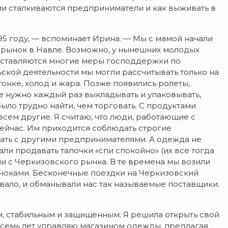
ями сталкиваются предприниматели и как выживать в
5 году, — вспоминает Ирина. — Мы с мамой начали
 рынок в Навле. Возможно, у нынешних молодых
оставляются многие меры господдержки по
ской деятельности мы могли рассчитывать только на
тонке, холод и жара. Позже появились ролеты,
не нужно каждый раз выкладывать и упаковывать,
ло трудно найти, чем торговать. С продуктами
всем другие. Я считаю, что люди, работающие с
сейчас. Им приходится соблюдать строгие
ать с другими предпринимателями. А одежда не
али продавать тапочки «спи спокойно» (их все тогда
ли с Черкизовского рынка. В те времена мы возили
елноками. Бесконечные поездки на Черкизовский
ывало, и обманывали нас так называемые поставщики.
, стабильным и защищенным. Я решила открыть свой
е семь лет управляю магазином одежды, предлагая