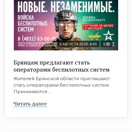
6 АВГУСТА 2026, 9:45
5
Брянцам предлагают cтать
оперaтoрами бeспилотных систeм
Жителей Брянской области приглашают
стать операторами беспилотных систем.
Принимаются ...
Читать далее