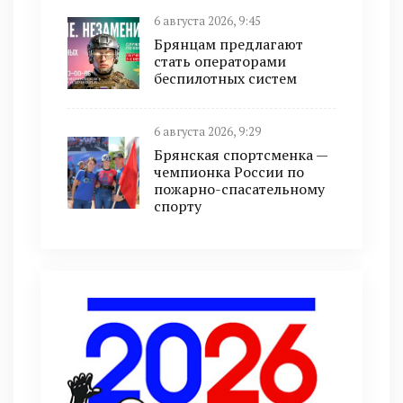
6 августа 2026, 9:45
Брянцам предлагают
cтать оперaтoрами
бeспилотных систeм
6 августа 2026, 9:29
Брянская спортсменка —
чемпионка России по
пожарно-спасательному
спорту