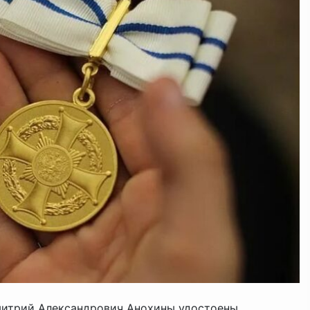
митрий Александрович Анохины удостоены