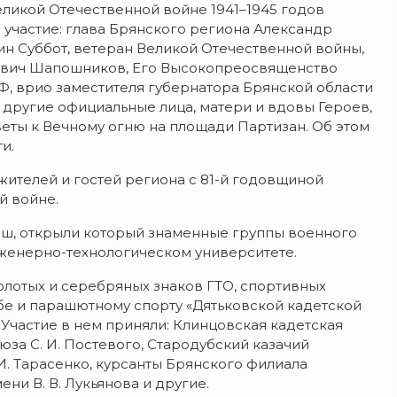
икой Отечественной войне 1941–1945 годов
и участие: глава Брянского региона Александр
ин Суббот, ветеран Великой Отечественной войны,
евич Шапошников, Его Высокопреосвященство
Ф, врио заместителя губернатора Брянской области
другие официальные лица, матери и вдовы Героев,
веты к Вечному огню на площади Партизан. Об этом
и.
жителей и гостей региона с
81-й
годовщиной
й войне.
ш, открыли который знаменные группы военного
женерно-технологическом
университете.
олотых и серебряных знаков ГТО, спортивных
ьбе и парашютному спорту «Дятьковской кадетской
. Участие в нем приняли: Клинцовская кадетская
оюза
С. И. Постевого
, Стародубский казачий
 И. Тарасенко,
курсанты Брянского филиала
мени
В. В. Лукьянова и другие.