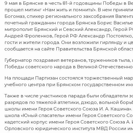
9 мая в Брянске в честь
81-й
годовщины Победы в Вел
прошел митинг «Нам жить и помнить!». В нем принял
Богомаз, спикер регионального заксобрания Валент
почетный гражданин города Брянска Борис Василь
митрополит Брянский и Севский Александр, Герой Р
Андрей Фроленков, Герой РФ Александр Постоялко, 
гости и жители города. Они возложили гирлянду и ц
сообщается на сайте Правительства Брянской област
Губернатор поздравил ветеранов, тружеников тыла, 
Победы советского народа в Великой Отечественно
На площади Партизан состоялся торжественный мар
учебного центра при Брянском государственном
ин
Также в числе участников парада были обладатели з
разрядов по тяжелой атлетики, дзюдо, вольной бор
школы имени Героя Советского Союза
И. А. Кашина
»
школа «Юный спасатель» имени Героя Советского С
кадетский корпус имени Героя Советского Союза
А.
Орловского юридического института МВД России и