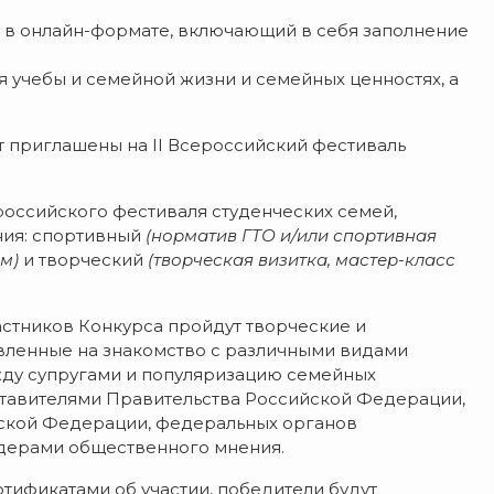
п в онлайн-формате, включающий в себя заполнение
я учебы и семейной жизни и семейных ценностях, а
т приглашены на II Всероссийский фестиваль
ероссийского фестиваля студенческих семей,
ния: спортивный
(норматив ГТО и/или спортивная
м)
и творческий
(творческая визитка, мастер-класс
астников Конкурса пройдут творческие и
авленные на знакомство с различными видами
жду супругами и популяризацию семейных
дставителями Правительства Российской Федерации,
ской Федерации, федеральных органов
идерами общественного мнения.
тификатами об участии, победители будут