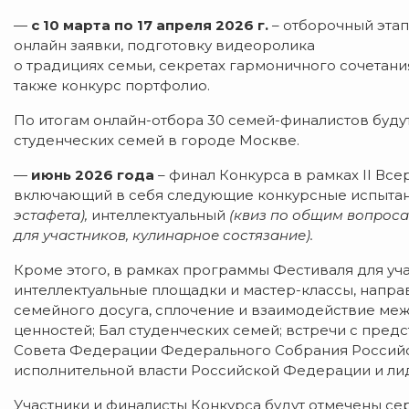
—
с 10 марта по 17 апреля 2026 г.
– отборочный эта
онлайн заявки, подготовку видеоролика
о традициях семьи, секретах гармоничного сочетани
также конкурс портфолио.
По итогам онлайн-отбора 30 семей-финалистов буду
студенческих семей в городе Москве.
—
июнь 2026 года
– финал Конкурса в рамках II Вс
включающий в себя следующие конкурсные испыта
эстафета),
интеллектуальный
(квиз по общим вопроса
для участников, кулинарное состязание).
Кроме этого, в рамках программы Фестиваля для уч
интеллектуальные площадки и мастер-классы, напр
семейного досуга, сплочение и взаимодействие ме
ценностей; Бал студенческих семей; встречи с пре
Совета Федерации Федерального Собрания Россий
исполнительной власти Российской Федерации и л
Участники и финалисты Конкурса будут отмечены сер