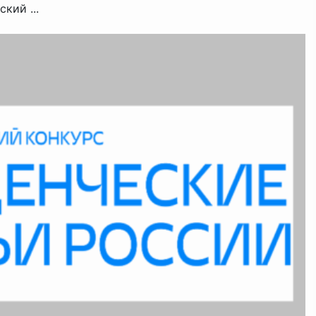
кий ...