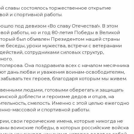
ой славы состоялось торжественное открытие
вой и спортивной работы.
шло под девизом «Во славу Отечества!». В этом
вой работы, но и год 80-летия Победы в Великой
который был объявлен Президентом нашей страны
 беседы, уроки мужества, встречи с ветеранами
действий, сотрудниками силовых структур,
ного.
олярова. Она поздравила всех с началом месячника
ают дань любви и уважения воинам-освободителям,
не забывать тех героев, благодаря которым мы живем.
твенными людьми, готовыми оберегать и защищать
инской доблести и героизме дедов и отцов, на
тельность, смелость. Именно с этой целью ежегодно
онно-массовой и спортивной работы.
рии, свои героические имена, которые никогда не
саны воинские победы, в которых российские войска