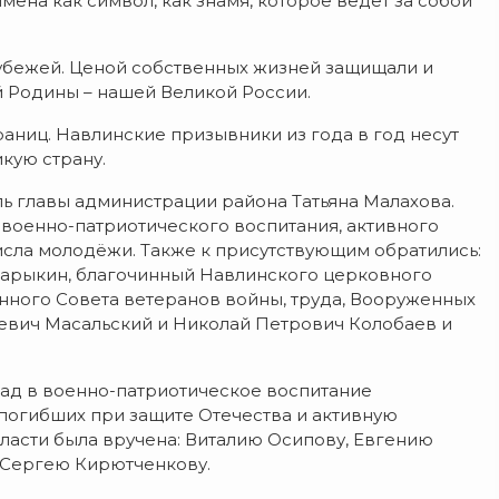
мена как символ, как знамя, которое ведет за собой
рубежей. Ценой собственных жизней защищали и
 Родины – нашей Великой России.
раниц. Навлинские призывники из года в год несут
кую страну.
ь главы администрации района Татьяна Малахова.
военно-патриотического воспитания, активного
сла молодёжи. Также к присутствующим обратились:
барыкин, благочинный Навлинского церковного
нного Совета ветеранов войны, труда, Вооруженных
евич Масальский и Николай Петрович Колобаев и
лад в военно-патриотическое воспитание
погибших при защите Отечества и активную
ласти была вручена: Виталию Осипову, Евгению
 Сергею Кирютченкову.