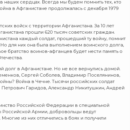
 в наших сердцах. Всегда мы будем помнить тех, кто
ойна в Афганистане продолжалась с декабря 1979
ских войск с территории Афганистана. За 10 лет
анистана прошли 620 тысяч советских граждан.
анистана каждый солдат, прошедший ту войну, помнит
. Но для них она была выполнением воинского долга,
евое братство воинов-афганцев будет нести память о
Отечества.
 долг в Афганистане. Но не все вернулись домой.
теменков, Сергей Соболев, Владимир Поселянинов,
ойны? Война в Чечне. Тысячи российских солдат
ай Петрович Гаридов, Александр Никитушкин, Андрей
оинство Российской Федерации в специальной
ы Российской Армии, добровольцы ведут
ногие из них отличились в боях и получили