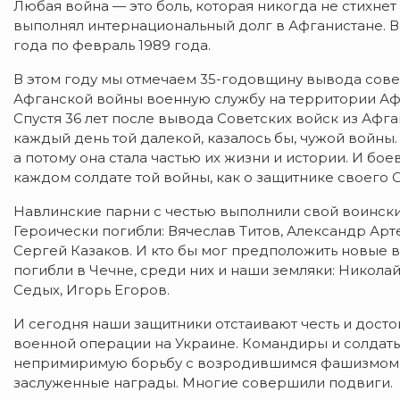
Любая война — это боль, которая никогда не стихнет
выполнял интернациональный долг в Афганистане. В
года по февраль 1989 года.
В этом году мы отмечаем 35-годовщину вывода совет
Афганской войны военную службу на территории Афг
Спустя 36 лет после вывода Советских войск из Афг
каждый день той далекой, казалось бы, чужой войны
а потому она стала частью их жизни и истории. И бо
каждом солдате той войны, как о защитнике своего 
Навлинские парни с честью выполнили свой воинский
Героически погибли: Вячеслав Титов, Александр Ар
Сергей Казаков. И кто бы мог предположить новые в
погибли в Чечне, среди них и наши земляки: Никол
Седых, Игорь Егоров.
И сегодня наши защитники отстаивают честь и дост
военной операции на Украине. Командиры и солдат
непримиримую борьбу с возродившимся фашизмом. М
заслуженные награды. Многие совершили подвиги.