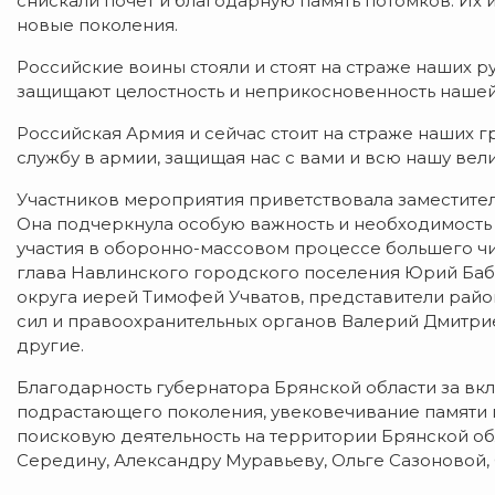
снискали почет и благодарную память потомков. Их и
новые поколения.
Российские воины стояли и стоят на страже наших 
защищают целостность и неприкосновенность нашей
Российская Армия и сейчас стоит на страже наших г
службу в армии, защищая нас с вами и всю нашу вели
Участников мероприятия приветствовала заместител
Она подчеркнула особую важность и необходимость 
участия в оборонно-массовом процессе большего чи
глава Навлинского городского поселения Юрий Ба
округа иерей Тимофей Учватов, представители райо
сил и правоохранительных органов Валерий Дмитри
другие.
Благодарность губернатора Брянской области за вк
подрастающего поколения, увековечивание памяти 
поисковую деятельность на территории Брянской об
Середину, Александру Муравьеву, Ольге Сазоновой,