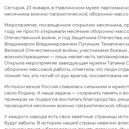
Сегодня, 23 января, в Навлинском музее партизанск
месячника военно-патриотической, оборонно-массо
Мероприятие, посвященное открытию месячника, про
году не просто открывали месячник оборонно-массо
Отечественной войне, и год Защитника Отечества, 
Владимиром Владимировичем Путиным. Тематические
Великой Отечественной войны, участниками боевых 
военнослужащими — лишь малая часть запланирован
Открыла мероприятие заведующая музеем Татьяна Ст
оборонно-массовой работы, отметила, что люди отд
помнят тех, кто погиб от рук врагов, посоветовала 
Испокон веков Россия славилась сильными и мужес
свою Родину. А наша задача — сохранить память о во
примерах их подвигов воспитать благородство, реши
проводится месячник военно-патриотической, обор
У каждого народа есть свои заветные страницы исто
будут забыты. В историю нашей страны навечно впи