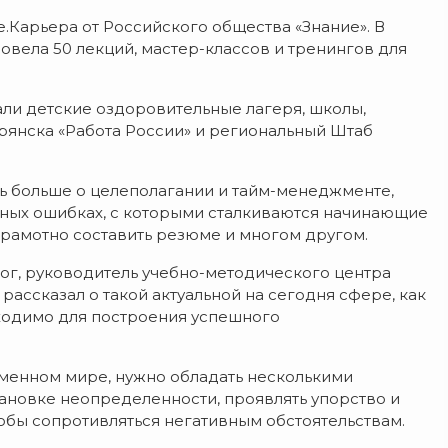
.Карьера от Российского общества «Знание». В
овела 50 лекций, мастер-классов и тренингов для
ли детские оздоровительные лагеря, школы,
Брянска «Работа России» и региональный Штаб
ть больше о целеполагании и тайм-менеджменте,
ных ошибках, с которыми сталкиваются начинающие
грамотно составить резюме и многом другом.
олог, руководитель учебно-методического центра
рассказал о такой актуальной на сегодня сфере, как
бходимо для построения успешного
еменном мире, нужно обладать несколькими
тановке неопределенности, проявлять упорство и
тобы сопротивляться негативным обстоятельствам.