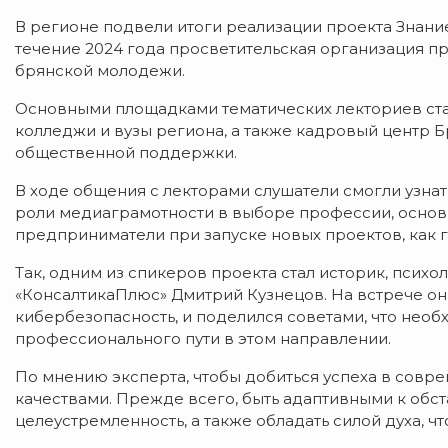
В регионе подвели итоги реализации проекта Знание
течение 2024 года просветительская организация пр
брянской молодежи.
Основными площадками тематических лекториев ста
колледжи и вузы региона, а также кадровый центр 
общественной поддержки.
В ходе общения с лекторами слушатели смогли узна
роли медиаграмотности в выборе профессии, основ
предприниматели при запуске новых проектов, как 
Так, одним из спикеров проекта стал историк, псих
«КонсалтикаПлюс» Дмитрий Кузнецов. На встрече он 
кибербезопасность, и поделился советами, что нео
профессионального пути в этом направлении.
По мнению эксперта, чтобы добиться успеха в совр
качествами. Прежде всего, быть адаптивными к обс
целеустремленность, а также обладать силой духа, ч