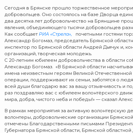
Сегодня в Брянске прошло торжественное меропр
добровольцев. Оно состоялось на базе Дворца еди
два десятка лет добровольчество на Брянщине прош
явления, объединяющего тысячи добровольцев разн
Как сообщает
РИА «Стрела»,
почетными гостями торж
Александр Богомаз, председатель Брянской област
инспектор по Брянской области Андрей Дьячук и, к
организаций, творческая молодежь.
С 20-летним юбилеем добровольчества в области с
Александр Богомаз. «В Брянской области насчитыва
имена неизвестным героям Великой Отечественной 
операции, поддерживают их семьи, заботятся о люд
всей души благодарю вас за вашу отзывчивость и по
раз поздравляю вас с юбилеем волонтёрского дви
мира, добра, чистого неба и победы!» — сказал Алек
В рамках мероприятия за активную волонтерскую де
волонтеры, добровольческие организации Брянской 
отмечены Благодарственными письмами Президент
Губернатора Брянской области, Брянской областной