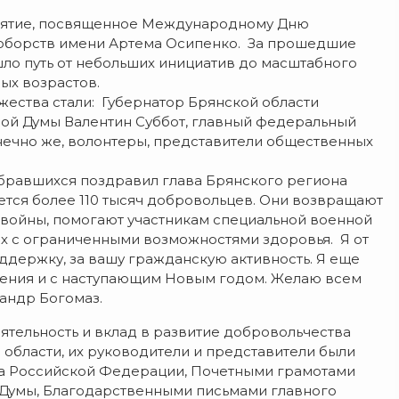
иятие, посвященное Международному Дню
ноборств имени Артема Осипенко. За прошедшие
ло путь от небольших инициатив до масштабного
ых возрастов.
ества стали: Губернатор Брянской области
ной Думы Валентин Суббот, главный федеральный
онечно же, волонтеры, представители общественных
обравшихся поздравил глава Брянского региона
ется более 110 тысяч добровольцев. Они возвращают
войны, помогают участникам специальной военной
ях с ограниченными возможностями здоровья. Я от
ддержку, за вашу гражданскую активность. Я еще
жения и с наступающим Новым годом. Желаю всем
сандр Богомаз.
ятельность и вклад в развитие добровольчества
области, их руководители и представители были
а Российской Федерации, Почетными грамотами
 Думы, Благодарственными письмами главного