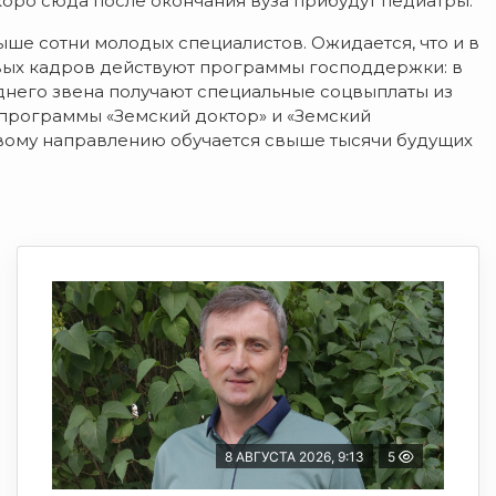
скоро сюда после окончания вуза прибудут педиатры.
ше сотни молодых специалистов. Ожидается, что и в
вых кадров действуют программы господдержки: в
днего звена получают специальные соцвыплаты из
 программы «Земский доктор» и «Земский
евому направлению обучается свыше тысячи будущих
8 АВГУСТА 2026, 9:13
5