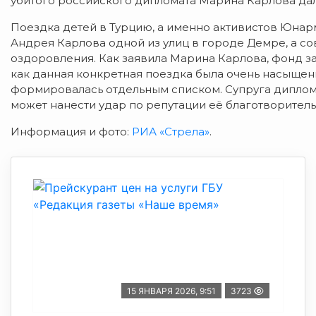
убитого российского дипломата Марина Карлова да
Поездка детей в Турцию, а именно активистов Юнар
Андрея Карлова одной из улиц в городе Демре, а с
оздоровления. Как заявила Марина Карлова, фонд з
как данная конкретная поездка была очень насыщенн
формировалась отдельным списком. Супруга дипломата
может нанести удар по репутации её благотворител
Информация и фото:
РИА «Стрела»
.
15 ЯНВАРЯ 2026, 9:51
3723