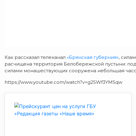
Как рассказал телеканал
«Брянская губерния»
, сила
расчищена территория Белобережской пустыни: под
силами монашествующих сооружена небольшая часо
https://www.youtube.com/watch?v=g2SWf3YMSqw