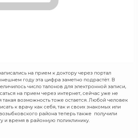
записались на прием к доктору через портал
нынешнем году эта цифра заметно подрастёт. В
увеличилось число талонов для электронной записи,
аться на прием через интернет, сейчас уже не
тя такая возможность тоже остается. Любой человек
сать к врачу как себя, так и своих знакомых или
озыбковского района теперь также получили
у и время в районную поликлинику.