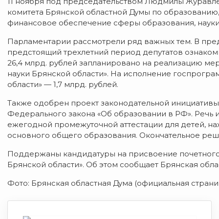
11 ноября под председательством Людмилы Журавле
комитета Брянской областной Думы по образованию,
финансовое обеспечение сферы образования, науки,
Парламентарии рассмотрели ряд важных тем. В пре
предстоящий трехлетний период депутатов ознакоми
26,4 млрд. рублей запланировано на реализацию ме
науки Брянской области». На исполнение госпрограм
области» — 1,7 млрд. рублей.
Также одобрен проект законодательной инициативы в
Федерального закона «Об образовании в РФ». Речь 
ежегодной промежуточной аттестации для детей, н
основного общего образования. Окончательное реш
Поддержаны кандидатуры на присвоение почетного
Брянской области». Об этом сообщает Брянская обл
Фото: Брянская областная Дума (официальная страни