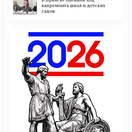
капремонта школ и детских
садов