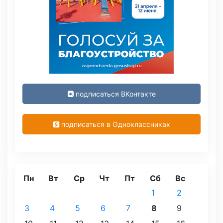
подписаться ВКонтакте
подписаться в Одноклассниках
Пн
Вт
Ср
Чт
Пт
Сб
Вс
1
2
3
4
5
6
7
8
9