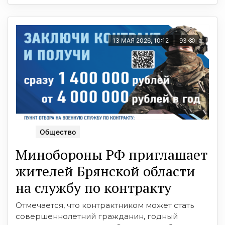
13 МАЯ 2026, 10:12
93
Общество
Минобoроны РФ приглaшaeт
житeлeй Брянскoй области
на службу по контракту
Отмечается, что контрактником может стать
совершеннолетний гражданин, годный